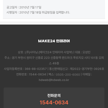
공고일자 : 2010년 7월 17일
시행일자 : 2010년 7월 18일 취급방침을 입력합니다.
상호 : (주)샤이닝 (메이크24 인테리어 사업부) | 대표 : 오성민
주소 : 경기 부천시 원미구 신흥로 223 신중동역 랜드마크 푸르지오 시티 101동 오피
스 49층
사업자등록번호 : 366-88-02357 | 통신판매업신고 : 제2022-경기부천-3926호
전화번호 : 1544-0634 | 팩스 :
| 이메일 :
0505-200-6060
hdweb@hdweb.co.kr
전화문의
1544-0634