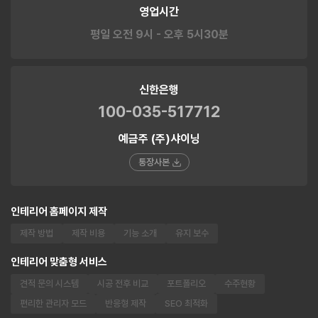
영업시간
평일 오전 9시 - 오후 5시30분
신한은행
100-035-517712
예금주 (주)샤이닝
통장사본
인테리어 홈페이지 제작
제작 방법
제작 비용
기능 소개
유지 보수
인테리어 맞춤형 서비스
견적 문의 시스템
시공 전후 비교
포트폴리오
수주현황
편리한 관리자 모드
반응형 제작
SEO 최적화