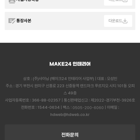
통장사본
다운로드
상호 : (주)샤이닝 (메이크24 인테리어 사업부) | 대표 : 오성민
주소 : 경기 부천시 원미구 신흥로 223 신중동역 랜드마크 푸르지오 시티 101동 오피
스 49층
사업자등록번호 : 366-88-02357 | 통신판매업신고 : 제2022-경기부천-3926호
전화번호 : 1544-0634 | 팩스 :
| 이메일 :
0505-200-6060
hdweb@hdweb.co.kr
전화문의