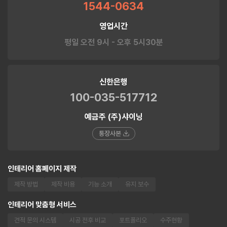
1544-0634
영업시간
평일 오전 9시 - 오후 5시30분
신한은행
100-035-517712
예금주 (주)샤이닝
통장사본
인테리어 홈페이지 제작
제작 방법
제작 비용
기능 소개
유지 보수
인테리어 맞춤형 서비스
견적 문의 시스템
시공 전후 비교
포트폴리오
수주현황