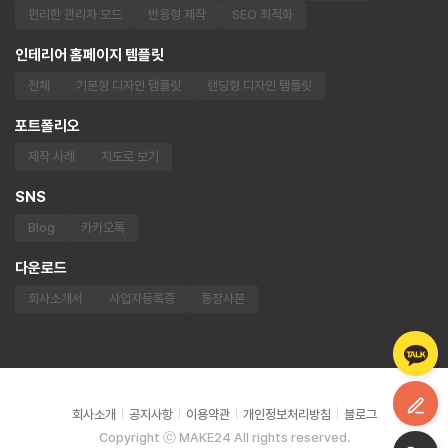
편리한 관리자 모드
반응형 제작
SEO 최적화
인테리어 홈페이지 템플릿
전체
기본형 디자인 템플릿
랜딩형 디자인 템플릿
포트폴리오
제작 사례
지도로 보기
SNS
Blog
카카오톡
다운로드
회사소개서
사업자등록증
통장사본
회사소개
공지사항
이용약관
개인정보처리방침
블로그
Copyright ⓒ MAKE24 All rights reserved.