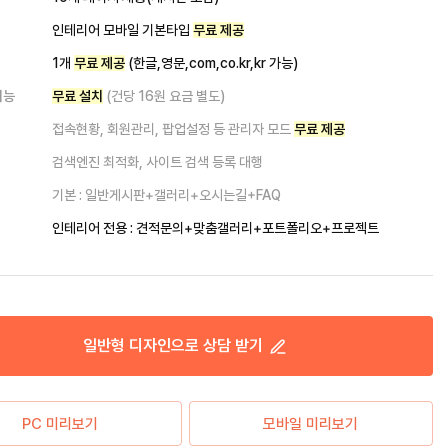
인테리어 모바일 기본타입
무료 제공
1개
무료 제공
(한글,영문,com,co.kr,kr 가능)
기능
무료 설치
(건당 16원 요금 별도)
드
접속현황, 회원관리, 팝업설정 등 관리자 모드
무료 제공
검색엔진 최적화, 사이트 검색 등록 대행
기본 : 일반게시판+갤러리+오시는길+FAQ
인테리어 전용 : 견적문의+맞춤갤러리+포트폴리오+프로젝트
일반형
디자인으로 상담 받기
PC 미리보기
모바일 미리보기