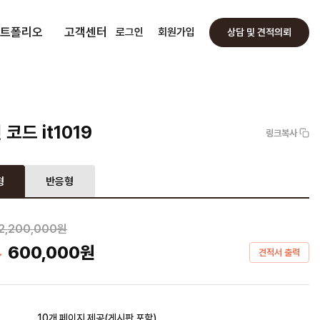
트폴리오
고객센터
로그인
회원가입
상담 및 견적의뢰
코드 it1019
링크복사
형
반응형
2,200,000원
600,000
원
견적서 출력
작
10개 페이지 제공(게시판 포함)