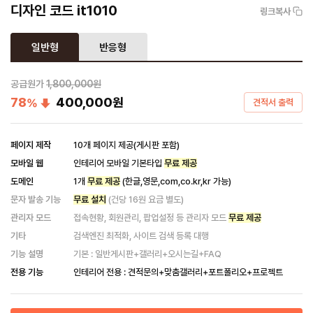
디자인 코드 it1010
링크복사
일반형
반응형
공급원가
1,800,000원
78
400,000
원
%
견적서 출력
페이지 제작
10개 페이지 제공(게시판 포함)
모바일 웹
인테리어 모바일 기본타입
무료 제공
도메인
1개
무료 제공
(한글,영문,com,co.kr,kr 가능)
문자 발송 기능
무료 설치
(건당 16원 요금 별도)
관리자 모드
접속현황, 회원관리, 팝업설정 등 관리자 모드
무료 제공
기타
검색엔진 최적화, 사이트 검색 등록 대행
기능 설명
기본 : 일반게시판+갤러리+오시는길+FAQ
전용 기능
인테리어 전용 : 견적문의+맞춤갤러리+포트폴리오+프로젝트