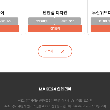
리어
단한집 디자인
두산위브
사이트 방문
관련 템플릿
사이트 방문
관련 템플릿
견적문의
더보기
상호 : (주)샤이닝 (메이크24 인테리어 사업부) | 대표 : 오성민
주소 : 경기 부천시 원미구 신흥로 223 신중동역 랜드마크 푸르지오 시티 101동 오피