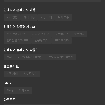
인테리어 홈페이지 제작
제작 방법
제작 비용
기능 소개
유지 보수
인테리어 맞춤형 서비스
견적 문의 시스템
시공 전후 비교
포트폴리오
수주현황
편리한 관리자 모드
반응형 제작
SEO 최적화
인테리어 홈페이지 템플릿
전체
기본형 디자인 템플릿
랜딩형 디자인 템플릿
포트폴리오
제작 사례
지도로 보기
SNS
Blog
카카오톡
다운로드