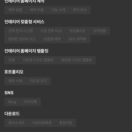
인테리어 홈페이지 제작
제작 방법
제작 비용
기능 소개
유지 보수
인테리어 맞춤형 서비스
견적 문의 시스템
시공 전후 비교
포트폴리오
수주현황
편리한 관리자 모드
반응형 제작
SEO 최적화
인테리어 홈페이지 템플릿
전체
기본형 디자인 템플릿
랜딩형 디자인 템플릿
포트폴리오
제작 사례
지도로 보기
SNS
Blog
카카오톡
다운로드
회사소개서
사업자등록증
통장사본