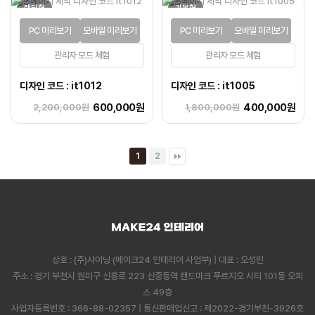
랜딩형
기본형
PC 미리보기
모바일 미리보기
PC 미리보기
모바일 미리보기
관리자 모드 체험
관리자 모드 체험
디자인 코드 : it1012
디자인 코드 : it1005
600,000원
400,000원
2,200,000원
1,800,000원
1
2
상호 : (주)샤이닝 (메이크24 인테리어 사업부) | 대표 : 오성민
주소 : 경기 부천시 원미구 신흥로 223 신중동역 랜드마크 푸르지오 시티 101동 오피
스 49층
사업자등록번호 : 366-88-02357 | 통신판매업신고 : 제2022-경기부천-3926호