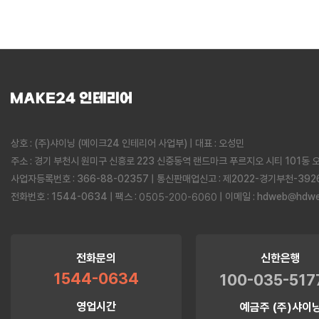
맨끝
상호 : (주)샤이닝 (메이크24 인테리어 사업부) | 대표 : 오성민
주소 : 경기 부천시 원미구 신흥로 223 신중동역 랜드마크 푸르지오 시티 101동 
사업자등록번호 : 366-88-02357 | 통신판매업신고 : 제2022-경기부천-392
전화번호 : 1544-0634 | 팩스 :
| 이메일 :
hdweb@hdweb
0505-200-6060
전화문의
신한은행
1544-0634
100-035-517
영업시간
예금주 (주)샤이