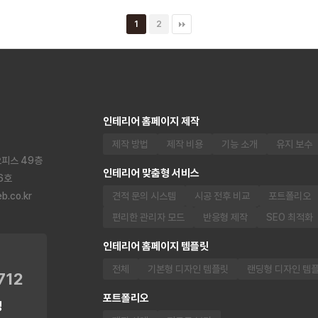
1
2
인테리어 홈페이지 제작
제작 방법
제작 비용
기능 소개
유지 보수
오피스 49층
인테리어 맞춤형 서비스
6호
.co.kr
견적 문의 시스템
시공 전후 비교
포트폴리오
편리한 관리자 모드
반응형 제작
SEO 최적화
인테리어 홈페이지 템플릿
전체
기본형 디자인 템플릿
랜딩형 디자인 템
712
포트폴리오
닝